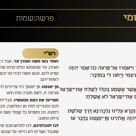
מי
פרשה:
שמות
רש”י
ואחר באו משה ואהרן וגו'.
אבל הז
 וַיֹּאמְרוּ אֶל־פַּרְעֹה כֹּה־אָמַר יְהֹוָה
ואהרן, עד שנשמטו כולם קודם שהגיעו לְ
נפרע להם, ונגש משה לבדו וגו' והם 
ִּי וְיָחֹגּוּ לִי בַּמִּדְבָּר:
לאחוריהם:
פן יפגענו.
פן יפגעך היו צריכים לו
אֲשֶׁר אֶשְׁמַע בְּקֹלוֹ לְשַׁלַּח אֶת־יִשְׂרָאֵל
פגיעה זו, לשון מקרה מות הוא:
ם אֶת־יִשְׂרָאֵל לֹא אֲשַׁלֵּחַ:
תפריעו את העם ממעשיו.
תבדילו 
לכם וסבורים לנוח מן המלאכה, וכן פְּרָע
ִקְרָא עָלֵינוּ נֵלְכָה־נָּא דֶּרֶךְ שְׁלֹשֶׁת
רְחָקֵהוּ, וכן וַתִּפְרְעוּ כָל עֲצָתִי 
יהֹוָה אֱלֹהֵינוּ פֶּן־יִפְגָּעֵנוּ בַּדֶּבֶר אוֹ
נרחק ונתעב:
לכו לסבלתיכם.
לכו למלאכתכם שי
שעבוד מצרים לא היתה על שבטו של