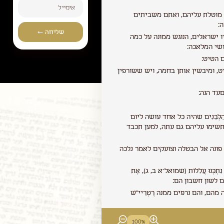
וטלת עליהם, ואתם משביתים
:
שליחה ←
ו ישראלים, הנוגש ממונה על כמה
עושי המלאכה:
עם הטיט:
, ומיבשין אותן בחמה, ויש ששורפין
עד הנה:
ְּבֵנִים שהיה כל אחד עושה ליום
ם תשימו עליהם גם עתה, למען תכבד
פונה אל הבטלה וצועקים לאמר נלכה
תְכְּנוּ עֲלִלוֹת (שמואל־א ב, ג), אֶת
כולם לשון חשבון הם:
הם, והם נרפים ממנה רֶטְרֵיי"שׁ
דברו תמיד בדברי רוח, לאמר נלכה
100%