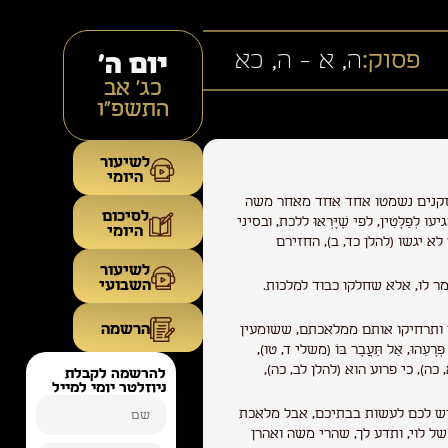
פסוק:
ה, א - ה, כא
יום ה'
כג׳ אב
התשפ״ו
לשיעור
היומי
קנים נשמטו אחד אחד מאחר משה
לסיכום
פַלָּטִין, לפי שֶׁיָּרְאוּ ללכת, ובסיני
היומי
לא יגשו (להלן כד, ב), החזירם
לשיעור
השבועי
מר לו, אלא שחלקו כבוד למלכות.
הרשמה
ותרחיקו אותם ממלאכתם, ששומעין
ֵהוּ, אַל תַּעֲבָר בּוֹ (משלי ד, טו),
(שם א, כה), כי פרוע הוא (להלן לב, כה),
להרשמה לקבלת
ניוזלטר יומי למייל
ש לכם לעשות בבתיכם, אבל מלאכת
 לוי, ותדע לך, שהרי משה ואהרן