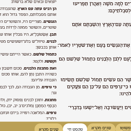
יוצאים ובאים שלא ברשות:
יִם לָמָּה מֹשֶׁה וְאַהֲרֹן תַּפְרִיעוּ
הן רבים עתה עם הארץ.
שהעבודה מ
ְסִבְלֹתֵיכֶם:
אותם מסבלותם, הפסד גדול הוא זה
הנגשים.
מצריים היו, והשוטרים הי
עַתָּה עַם־הָאָרֶץ וְהִשְׁבַּתֶּם אֹתָם
שוטרים, והשוטר ממונה לִרְדּוֹת ב
תבן.
אֵשְׂטוֹבְּלֶ"א, היו גובלין אותו 
לבנים.
טיוול"ש בלע"זשעושים מטיט
א אֶת־הַנֹּגְשִׂים בָּעָם וְאֶת־שֹׁטְרָיו לֵאמֹר:
אותן בכבשן:
כתמול שלשם.
כאשר הייתם עושים
ָם לִלְבֹּן הַלְּבֵנִים כִּתְמוֹל שִׁלְשֹׁם הֵם
וקששו.
ולקטו:
ואת מתכנת הלבנים.
סכום חשבון הַל
כשהיה התבן נִתַּן להם, אותו סכו
ֲשֶׁר הֵם עֹשִׂים תְּמוֹל שִׁלְשֹׁם תָּשִׂימוּ
העבודה עליהם:
ּ כִּי־נִרְפִּים הֵם עַל־כֵּן הֵם צֹעֲקִים
כי נרפים.
מן העבודה הם, לכך לבם 
וגו':
הֵינוּ:
מתכנת.
ותוכן לבנים (פסוק יח), וְלוֹ נִ
הַכֶּסֶף הַמְתֻכָּן (מלכים־ב יב, יב), 
ים וְיַעֲשׂוּ־בָהּ וְאַל־יִשְׁעוּ בְּדִבְרֵי־
נרפים.
המלאכה רפויה בידם ועזובה מ
בלע"ז:
ואל ישעו בדברי שקר.
ואל יהגו וי
טְרָיו וַיֹּאמְרוּ אֶל־הָעָם לֵאמֹר כֹּה אָמַר
שנים מקרא
פשוטו
טקסט חי
שנים מקרא