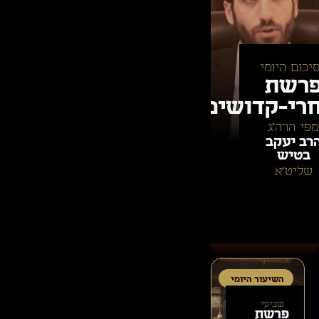
יכום היומי
רשת
רי-קדושים
מפי הרה״ג
רב יעקב
בטיש
שליט״א
השיעור היומי
שביעי
פרשת