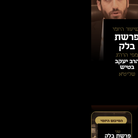
יעור היומי
רשת
בלק
מפי הרה״ג
רב יעקב
בטיש
שליט״א
הסיכום היומי
שני
פרשת
בלק