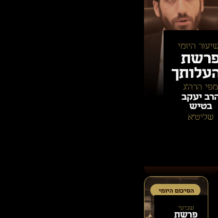
יעור היומי
רשת
עלותך
מפי הרה״ג
רב יעקב
בטיש
שליט״א
הסיכום היומי
שביעי
פרשת