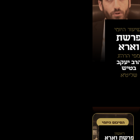
יעור היומי
רשת
וארא
מפי הרה״ג
רב יעקב
בטיש
שליט״א
הסיכום היומי
ראשון
פרשת
וארא