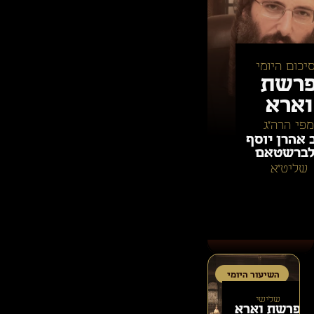
יכום היומי
רשת
וארא
מפי הרה״ג
 אהרן יוסף
ברשטאם
שליט״א
השיעור היומי
שלישי
פרשת
וארא