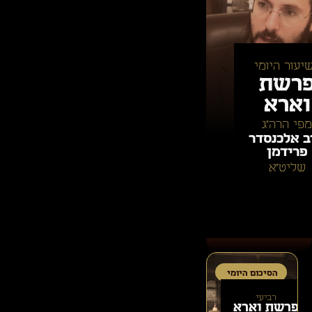
יעור היומי
רשת
וארא
מפי הרה״ג
ב אלכנסדר
פרידמן
שליט״א
הסיכום היומי
רביעי
פרשת
וארא