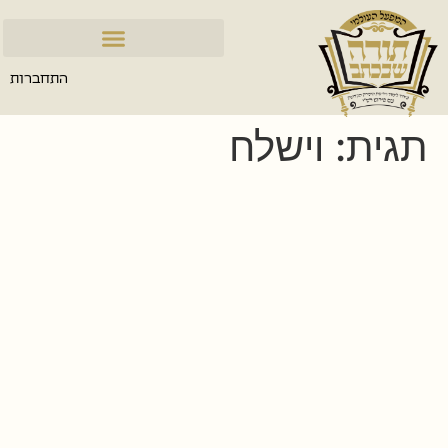
התחברות
תגית:
וישלח