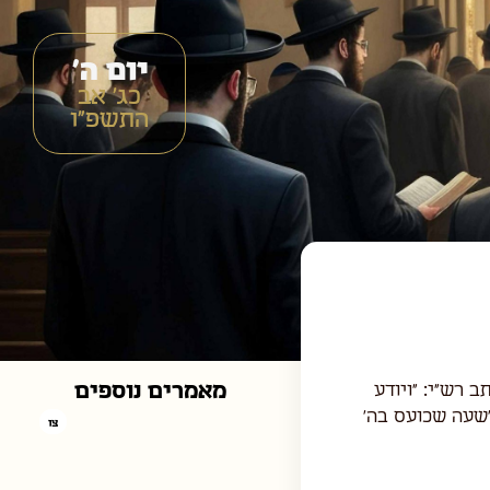
יום ה'
כג׳ אב
התשפ״ו
מאמרים נוספים
ותב רש"י: "ויודע
'שעה שכועס בה'