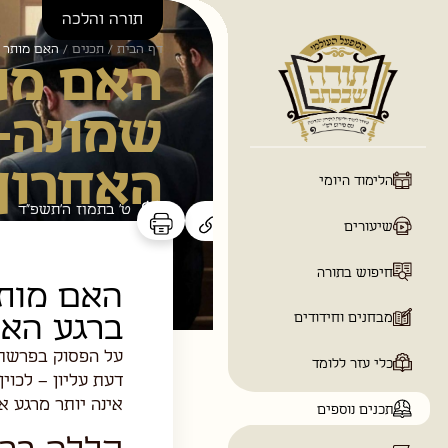
תורה והלכה
דף הבית
/
תכנים
/
האם מותר 
האם מו
שמונה-
האחרון
ט׳ בתמוז ה׳תשפ״ד
האם מות
ברגע האח
ים
על הפסוק בפרשת השבוע
דעת עליון – לכוי
אינה יותר מרגע א