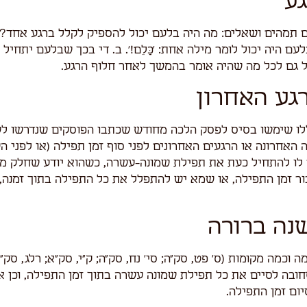
ע
 תמהים ושאלים: מה היה בלעם יכול להספיק לקלל ברגע אחד?
לעם היה יכול לומר מילה אחת: 'כַּלֵם!'. ב. די בכך שבלעם יתחי
יל גם לכל מה שהיה אומר בהמשך לאחר חלוף הרגע.
גע האחרון
לו שימשו בסיס לפסק הלכה מחודש שכתבו הפוסקים שנדרשו לש
אחרונה או הרגעים האחרונים לפני סוף זמן תפילה (או לפני הש
 לו להתחיל כעת את תפילת שמונה-עשרה, כשהוא יודע שחלק מ
ר זמן התפילה, או שמא יש להתפלל את כל התפילה בתוך זמנה,
נה ברורה
וכמה מקומות (ס' פט, סק"ה; סי' נח, סק"ה; ק"י, סק"א; רלג, סק"ז
ובה לסיים את כל תפילת שמונה עשרה בתוך זמן התפילה, וכן 
ום זמן התפילה.