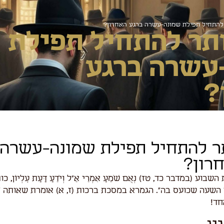
להתחיל תפילת שמונה-עשרה ברגע האחרון?
תר להתחיל תפילת
עשרה ברגע
?
ר להתחיל תפילת שמונה-עשרה
רון?
 (במדבר כד, טז) נְאֻם שֹׁמֵעַ אִמְרֵי אֵ"ל וְיֹדֵעַ דַּעַת עֶלְיוֹן, כ
ן השעה שכועס בה". הגמרא במסכת ברכות (ז, א) אומרת שאותה 
חד!