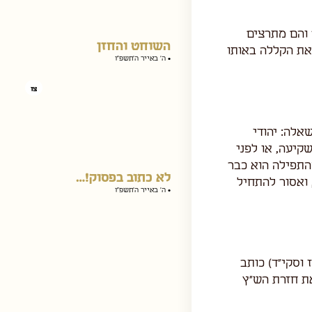
צו
 והם מתרצים
ל את הקללה באותו
אלה: יהודי
השוחט והחזן
קיעה, או לפני
• ה׳ באייר ה׳תשפ״ו
התפילה הוא כבר
 ואסור להתחיל
צו
 וסקי"ד) כותב
את חזרת הש"ץ
לא כתוב בפסוק!…