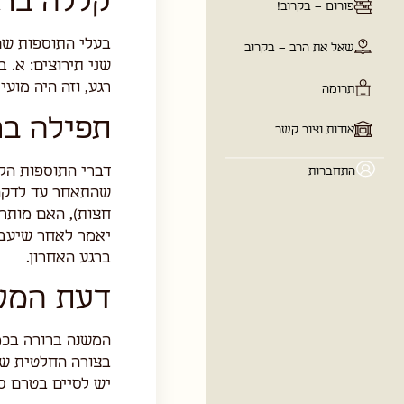
קללה ברג
בעלי התוספות שם
!
שני תירוצים: א. ב
רגע, וזה היה מוע
 בקרוב
תפילה בר
דברי התוספות הל
ר
שהתאחר עד לדקה ה
חצות), האם מותר
יאמר לאחר שיעבו
ברגע האחרון.
דעת המש
המשנה ברורה בכמה 
בצורה החלטית שח
יש לסיים בטרם סי