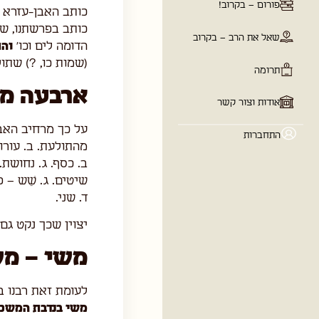
כותב האבן-עזרא (
כותב בפרשתנו, שת
!
הדומה לים וכו'
והת
(שמות כו, ?) שתול
 בקרוב
ארבעה מא
על כך מרחיב האבר
מהתולעת. ב. עורות
ר
ב. כסף. ג. נחושת.
שיטים. ג. שֵׁש – 
ד. שני.
יצוין שכך נקט גם
משי – מ
לעומת זאת רבנו ב
משי בנדבת המשכן