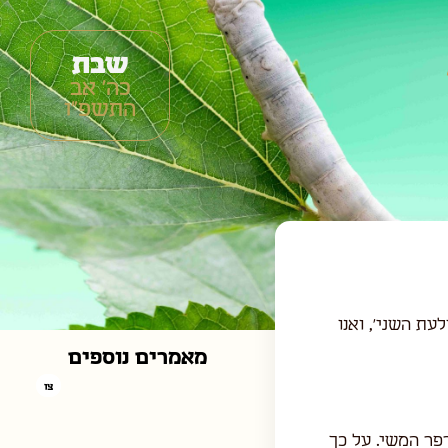
שבת
כה׳ אב
התשפ״ו
ת השני', ואנו
מאמרים נוספים
פר המשי. על כך