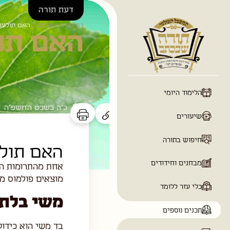
דעת תורה
דף הבית
/
תכנים
/
האם תולעת 
האם תו
כ״ה בשבט ה׳תשפ״ה
האם תולע
אחת מהתרומות המו
מוצאים פולמוס מר
ים
משי בלתי
בד משי הוא כידו