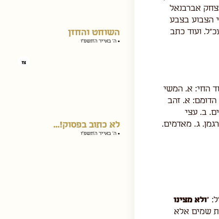
יצחק אברבנאל
צו
י הצבוע בצבע
עכ"ל. ועוד כתב
 החי: א. המשי
השוחט והחזן
הדומם: א. זהב
• ה׳ באייר ה׳תשפ״ו
ם. ב. עצי
גמן. ג. מאדמים.
צו
: "
ולא מצינו
לא כתוב בפסוק!…
ת שמים אלא