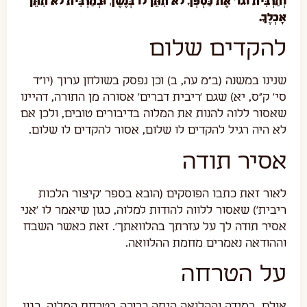
וְתַרְבִּית וגו' אֶת כַּסְפְּךָ לֹא תִתֵּן לוֹ בְּנֶשֶׁךְ וּבְמַרְבִּית לֹא תִתֵּן
אָכְלֶךָ.
להקדים שלום
שנינו במשנה (ב"מ עה, ב) וכן נפסק בשולחן ערוך (יו"ד
סי' ק"ס, יא) שגם 'ריבית דברים' אסורה מן התורה, דהיינו
שאסור ללוה להנות את המלוה בדיבורים טובים, ולכן אם
לא היה רגיל להקדים לו שלום, אסור להקדים לו שלום.
אסיר תודה
לאור זאת כתבו הפוסקים (הובא בספר 'קיצור הלכות
ריבית') שאסור ללווה להודות למלוה, כגון שיאמר לו 'אני
אסיר תודה לך על עזרתך בהלוואתך'. זאת כאשר השבח
וההודאה נאמרים מחמת ההלוואה.
על הטרחה
אולם, במידה וההלואה היתה כרוכה בטרחת המלוה, כגון