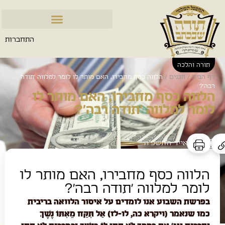
התחברות
תורה והלכה
דף הבית
/
תכנים
/
הלווה כסף מחבירו, האם מותר לו לומר למלווה 'תודה
רבה'?
הלווה כסף מחבירו, האם מותר לו
לומר למלווה 'תודה רבה'?
כ׳ באייר ה׳תשפ״ה
הלווה כסף מחבירו, האם מותר לו
לומר למלווה 'תודה רבה'?
בפרשת השבוע אנו לומדים על איסור הלוואה בריבית
כמו שנאמר (ויקרא כה, לו-לז) אַל תִּקַּח מֵאִתּוֹ נֶשֶׁךְ