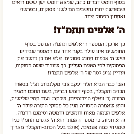
בסוף חומש דברים כתב, שמצא חומש ישן ששם רואים
שבפרשת יתרו נחשבים הם לשני פסוקים, ובפרשת
ואתחנן כפסוק אחד.
ה' אלפים תתמ"ז!
כך או כך, המספר ה' אלפים תתמ"ה הנדפס בסוף
החומשים אינו עולה בקנה אחד עם המספר שבידינו
שיש ה' אלפים תתנ"ג פסוקים. אלא אם כן נחשב את
הפסוקים לפי הטעם העליון, כך שנוריד ששה פסוקים,
ועדיין נגיע לסך של ה' אלפים תתמ"ז!
ואכן כבר הביא הג"ר יעקב צבי מקלנבורג זצ"ל בספרו
הכתב והקבלה, בסוף חומש דברים, בשם החכם המגיה
הרוו"ה (ר' וואלף היידנהיים), שכתב: 'ועוד תמי' שלישית,
והוא שאמרה המסורה מנין כל פסוקי התורה עולה ה'
אלפים ושמנה מאות וחמשים וחמשה וסימנם החמ"ה,
והיא תמוה, כי מספר האמתי הוא ה' אלפים תתמ"ז כמו
שמניתי כמה פעמים'. (אולם בעל הכתב-והקבלה מאריך