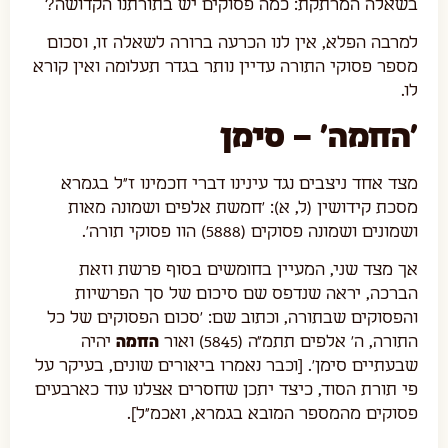
בשאלה המרתקת: כמה פסוקים יש בתורתנו הקדושה?
למרבה הפלא, אין לנו הכרעה ברורה לשאלה זו, וסכום
מספר פסוקי התורה עדיין נותר בגדר תעלומה ואין קורא
לו.
'החמה' – סימן
מצד אחד ניצבים נגד עינינו דברי חכמינו ז"ל בגמרא
מסכת קידושין (ל, א): 'חמשת אלפים ושמונה מאות
ושמונים ושמונה פסוקים (5888) הוו פסוקי תורה'.
אך מצד שני, המעיין בחומשים בסוף פרשת וזאת
הברכה, יראה שנדפס שם סיכום של סך הפרשיות
והפסוקים שבתורה, וכתוב שם: 'סכום הפסוקים של כל
התורה, ה' אלפים תתמ"ה (5845) ואור
החמה
יהיה
שבעתיים סימן'. [וכבר נאמרו ביאורים שונים, בעיקר על
פי תורת הסוד, כיצד יתכן שחסרים אצלנו עוד כארבעים
פסוקים מהמספר המובא בגמרא, ואכמ"ל].