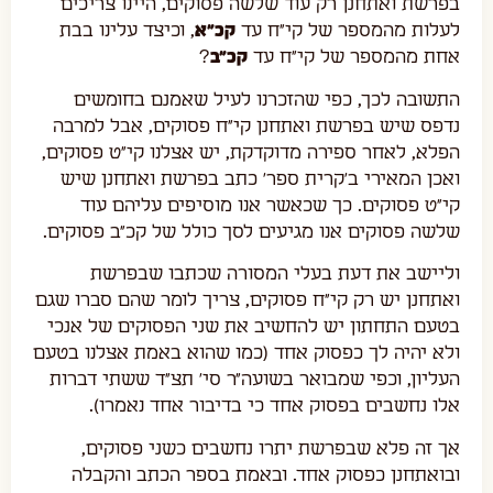
בפרשת ואתחנן רק עוד שלשה פסוקים, היינו צריכים
לעלות מהמספר של קי"ח עד
קכ"א
, וכיצד עלינו בבת
אחת מהמספר של קי"ח עד
קכ"ב
?
התשובה לכך, כפי שהזכרנו לעיל שאמנם בחומשים
נדפס שיש בפרשת ואתחנן קי"ח פסוקים, אבל למרבה
הפלא, לאחר ספירה מדוקדקת, יש אצלנו קי"ט פסוקים,
ואכן המאירי ב'קרית ספר' כתב בפרשת ואתחנן שיש
קי"ט פסוקים. כך שכאשר אנו מוסיפים עליהם עוד
שלשה פסוקים אנו מגיעים לסך כולל של קכ"ב פסוקים.
וליישב את דעת בעלי המסורה שכתבו שבפרשת
ואתחנן יש רק קי"ח פסוקים, צריך לומר שהם סברו שגם
בטעם התחתון יש להחשיב את שני הפסוקים של אנכי
ולא יהיה לך כפסוק אחד (כמו שהוא באמת אצלנו בטעם
העליון, וכפי שמבואר בשועה"ר סי' תצ"ד ששתי דברות
אלו נחשבים בפסוק אחד כי בדיבור אחד נאמרו).
אך זה פלא שבפרשת יתרו נחשבים כשני פסוקים,
ובואתחנן כפסוק אחד. ובאמת בספר הכתב והקבלה