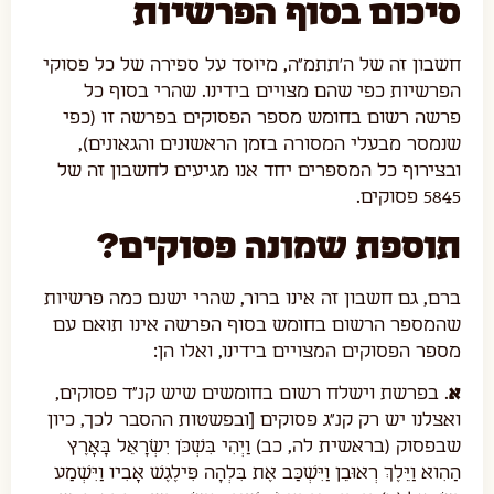
סיכום בסוף הפרשיות
חשבון זה של ה'תתמ"ה, מיוסד על ספירה של כל פסוקי
הפרשיות כפי שהם מצויים בידינו. שהרי בסוף כל
פרשה רשום בחומש מספר הפסוקים בפרשה זו (כפי
שנמסר מבעלי המסורה בזמן הראשונים והגאונים),
ובצירוף כל המספרים יחד אנו מגיעים לחשבון זה של
5845 פסוקים.
תוספת שמונה פסוקים?
ברם, גם חשבון זה אינו ברור, שהרי ישנם כמה פרשיות
שהמספר הרשום בחומש בסוף הפרשה אינו תואם עם
מספר הפסוקים המצויים בידינו, ואלו הן:
א
. בפרשת וישלח רשום בחומשים שיש קנ"ד פסוקים,
ואצלנו יש רק קנ"ג פסוקים [ובפשטות ההסבר לכך, כיון
שבפסוק
(
בראשית לה, כב) וַיְהִי בִּשְׁכֹּן יִשְׂרָאֵל בָּאָרֶץ
הַהִוא וַיֵּלֶךְ רְאוּבֵן וַיִּשְׁכַּב אֶת בִּלְהָה פִּילֶגֶשׁ אָבִיו וַיִּשְׁמַע