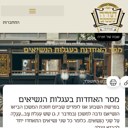
התחברות
שבת של תורה
דף הבית
/
תכנים
/
מסר האחדות בעגלות הנשיאים
מסר האחדות בעגלות הנשיאים
ז׳ בסיון ה׳תשפ״ד
מסר האחדות בעגלות הנשיאים
בפרשת השבוע אנו לומדים שביום חנוכת המשכן הביאו
הנשיאם נדבה למשכן (במדבר ז, ג) שֵׁשׁ עֶגְלֹת צָב…עֲגָלָה
עַל שְׁנֵי הַנְּשִׂאִים. כלומר כל שני נשיאים התאחדו יחד
להביא עגלה.