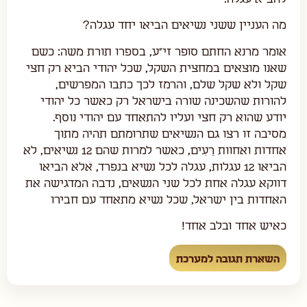
מה העניין ששני נשיאים הביאו יחד עגלה?
אומר מרנא החתם סופר זי"ע, בספרו תורת משה: כשם
שאנו מוצאים במחצית השקל, שכל יהודי הביא רק חצי
שקל ולא שקל שלם, והרמז לכך כתבו המפרשים,
להורות שהשכינה שורה בישראל רק כאשר כל יהודי
יודע שהוא רק חצי ועליו להתאחד עם יהודי נוסף.
מסיבה זו רצו גם הנשיאים שתרומתם תהיה מתוך
אחדות ואחוות רֵעִים, כאשר למרות שהם 12 נשיאים, לא
הביאו 12 עגלות, עגלה לכל נשיא בנפרד, אלא הביאו
דווקא עגלה אחת לכל שני הנשאים, נדבה המדגישה את
האחדות בין ישראל, שכל נשיא מתאחד עם חבירו
כאיש אחד ובלב אחד!
השארת תגובה למערכת