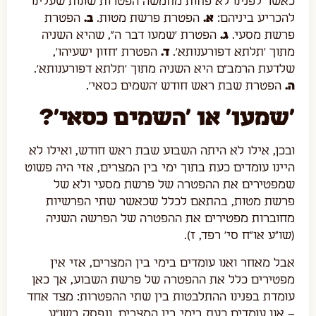
כאשר לפנינו לא פחות מחמשה הפטרות שונות שעלינו
להכריע ביניהם:
א.
הפטרת פרשת מטות.
ב.
הפטרת
פרשת מסעי.
ג.
הפטרת 'שמעו דבר ה", שהיא השניה
מתוך 'תלתא דפורענותא'.
ד.
הפטרת 'חזון ישעיהו',
שלדעת הרמב"ם היא השניה מתוך 'תלתא דפורענותא'.
ה.
הפטרת שבת ראש חודש 'השמים כסאי'.
'שמעו' או 'השמים כסאי'?
ובכן, אילו לא היתה השבוע שבת ראש חודש, ואילו לא
היינו עומדים כעת בתוך ימי בין המצרים, אזי היה פשוט
שמפטירים את ההפטרה של פרשת מסעי ולא של
פרשת מטות, בהתאם לכלל שכאשר שתי הפרשיות
מחוברות מפטירים את ההפטרה של הפרשה השניה
(שו"ע או"ח סי' רפד, ז).
אבל מאחר ואנו עומדים בימי בין המצרים, אזי אין
מפטירים כלל את ההפטרה של פרשת השבוע, אך כאן
עומדת בפנינו ההתלבטות בין שתי ההפטרות: מצד אחד
– אנו עומדים כעת בימי בין המצרים, ונפסק בשו"ע