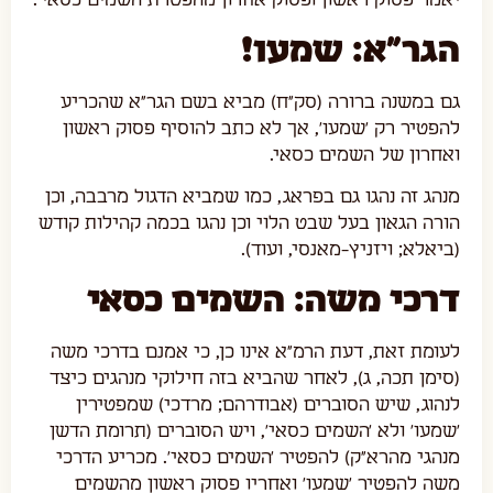
יאמר פסוק ראשון ופסוק אחרון מהפטרת השמים כסאי'.
הגר"א: שמעו!
גם במשנה ברורה (סק"ח) מביא בשם הגר"א שהכריע
להפטיר רק 'שמעו', אך לא כתב להוסיף פסוק ראשון
ואחרון של השמים כסאי.
מנהג זה נהגו גם בפראג, כמו שמביא הדגול מרבבה, וכן
הורה הגאון בעל שבט הלוי וכן נהגו בכמה קהילות קודש
(ביאלא; ויזניץ-מאנסי, ועוד).
דרכי משה: השמים כסאי
לעומת זאת, דעת הרמ"א אינו כן, כי אמנם בדרכי משה
(סימן תכה, ג), לאחר שהביא בזה חילוקי מנהגים כיצד
לנהוג, שיש הסוברים (אבודרהם; מרדכי) שמפטירין
'שמעו' ולא 'השמים כסאי', ויש הסוברים (תרומת הדשן
מנהגי מהרא"ק) להפטיר 'השמים כסאי'. מכריע הדרכי
משה להפטיר 'שמעו' ואחריו פסוק ראשון מהשמים