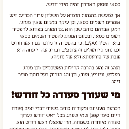
כסאי ופסוק האחרון 'והיה מידי חדש'.
אך למעשה בהגהות הרמ"א על השלחן ערוך הכריע: 'ויש
אומרים השמים כסאי, וכן עיקר במקום שאין מנהג'.
המגן אברהם כותב שכן הוא גם המנהג בפוזנא להפטיר
השמים כסאי. ובטעם המנהג להפטיר השמים כסאי
ביאר הט"ז (סק"ב), כי בהפטרה זו מוזכר גם ראש חודש
וגם נחמת ירושלים (וקצת צ"ב דבריו, שהרי עתה היא
שבת של פורענותא ולא של נחמה).
מנהג זה נהוג בהרבה קהילות האשכנזים (וכן מנהג
בעלזא, וויזניץ, ועוד), וכן נהג הגה"ק בעל חתם סופר
זי"ע.
מי שעורך סעודה כל חודש!
הכרעה מעניינת ומקורית כותב בשו"ת דברי יציב (אורח
חיים סימן קפג) שמי שנוהג בכל ראש חודש לערוך
סעודה מיוחדת בשמחה, הרי שאצלו ראש חודש הוא