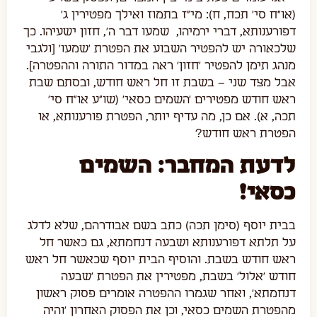
(או"ח סי' תכח, ח): מי"ז בתמוז ואילך מפטירין ג'
דפורענותא, דברי ירמיהו, שמעו דבר ה', חזון ישעיהו. כך
שלכאורה יש להפטיר השבוע את הפטרת 'שמעו' [ולגבי
מנהג תימן להפטיר 'חזון' ראה במדור התורה וההפטרה].
אבל מצד שני – בשבת זו חל ראש חודש, ובסתם שבת
ראש חודש מפטירים 'השמים כסאי' (שו"ע או"ח סי'
תכה, א). אם כן, מה עדיף יותר, הפטרת פורענותא, או
הפטרת ראש חודש?
לדעת המחבר: השמים
כסאי!
בבית יוסף (סימן תכה) כתב בשם אבודרהם, שלא לדלג
על תלתא דפורענותא ושבעה דנחמתא, גם כאשר חל
ראש חודש בשבת. והוסיף הבית יוסף שכאשר חל ראש
חודש 'אלול' בשבת, מפטירין את הפטרת 'שבעה
דנחמתא', ואחר שגמרו ההפטרה אומרים פסוק ראשון
מהפטרת השמים כסאי, וכן את הפסוק האחרון 'והיה