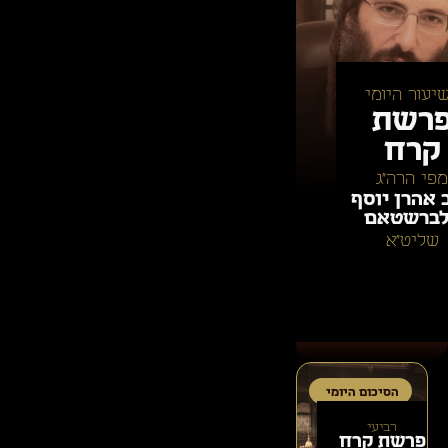
יעור היומי
רשת
קרח
מפי הרה״ג
 אהרן יוסף
ברשטאם
שליט״א
הסיכום היומי
רביעי
פרשת
קרח