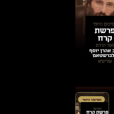
יכום היומי
רשת
קרח
מפי הרה״ג
 אהרן יוסף
ברשטאם
שליט״א
השיעור היומי
חמישי
פרשת
קרח