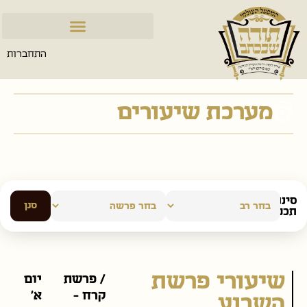
התחברות
מערכת שיעורים
סינון
סנן
תכנים:
שיעורי פרשת
/ פרשת
יום
קרח -
א׳
השבוע